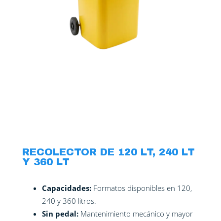
Escobas
Atomizador
Recolector
Ambientadores
Bolsas de basura
Contenedor
Alcohol en gel y Jabones
Hisopos de Baño
Limpiadores
Set de Limpieza
RECOLECTOR DE 120 LT, 240 LT
Y 360 LT
Capacidades:
Formatos disponibles en 120,
240 y 360 litros.
Sin pedal:
Mantenimiento mecánico y mayor