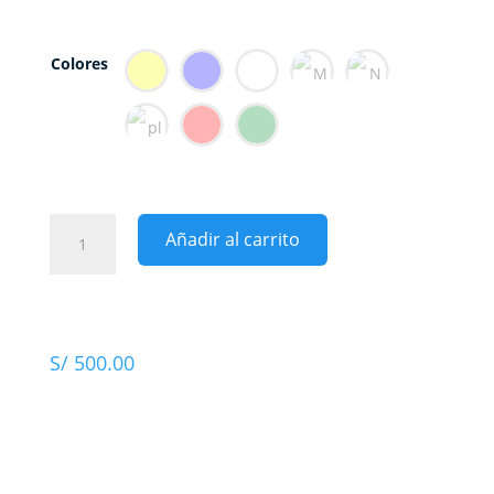
Colores
RECOLECTOR
Añadir al carrito
DE
120
LT,
240
LT
S/
500.00
Y
360
LT
cantidad