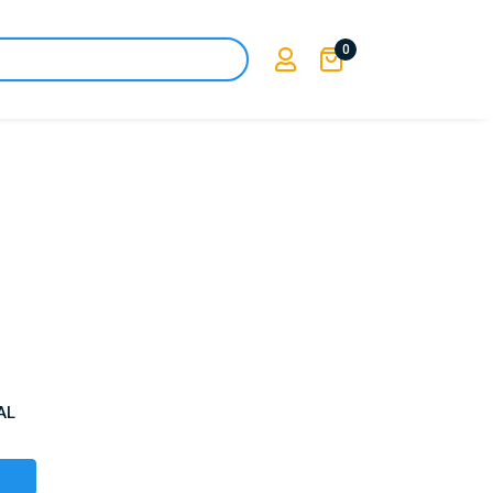
0

AL