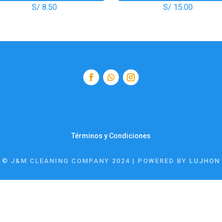
S/
8.50
S/
15.00
Términos y Condiciones
© J&M CLEANING COMPANY 2024 | POWERED BY
LUJHON