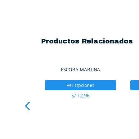
Productos Relacionados
RICANA
ESCOBA MARTINA
ones
Ver Opciones
67
S/
12.96