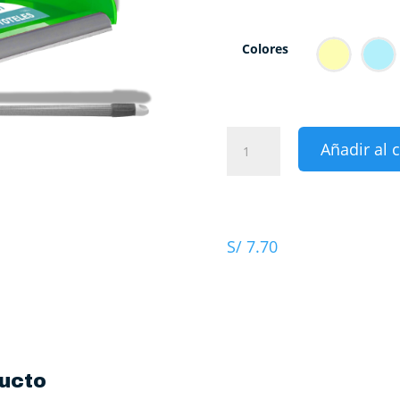
Colores
Recogedor
Añadir al c
Aristóteles
cantidad
S/
7.70
ucto