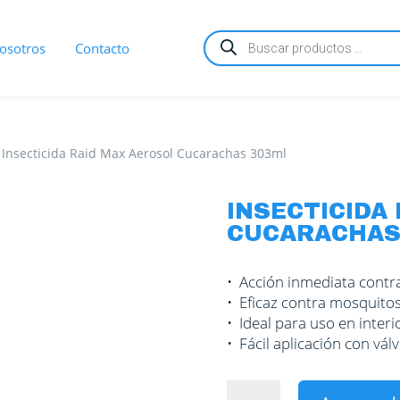
Búsqueda
osotros
Contacto
de
productos
|
Insecticida Raid Max Aerosol Cucarachas 303ml
INSECTICIDA
CUCARACHAS
• Acción inmediata contr
• Eficaz contra mosquito
• Ideal para uso en interi
• Fácil aplicación con vá
Insecticida