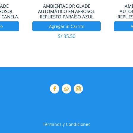
LADE
AMBIENTADOR GLADE
AMB
ROSOL
AUTOMÁTICO EN AEROSOL
AUTO
 CANELA
REPUESTO PARAÍSO AZUL
REPUES
to
Agregar al Carrito
A
S/
35.50
Términos y Condiciones