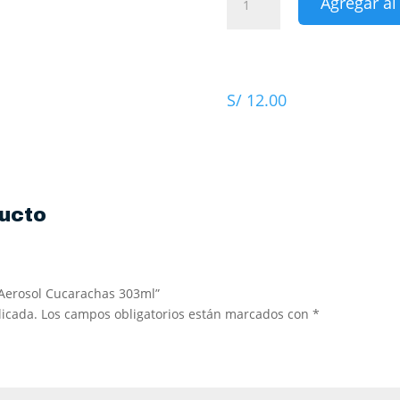
Agregar al
Raid
Max
Aerosol
Cucarachas
303ml
S/
12.00
cantidad
ucto
x Aerosol Cucarachas 303ml”
licada.
Los campos obligatorios están marcados con
*