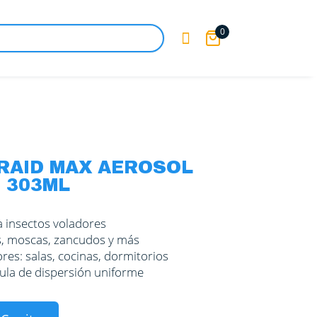
0

 RAID MAX AEROSOL
 303ML
a insectos voladores
s, moscas, zancudos y más
ores: salas, cocinas, dormitorios
lvula de dispersión uniforme