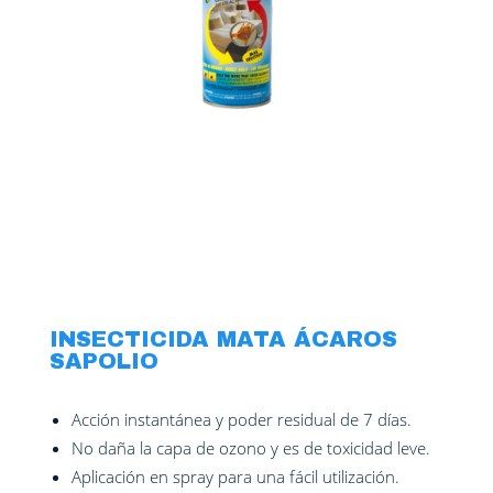
Escobas
Atomizador
Recolector
Ambientadores
Bolsas de basura
Contenedor
Alcohol en gel y Jabones
Hisopos de Baño
Limpiadores
Set de Limpieza
INSECTICIDA MATA ÁCAROS
SAPOLIO
Acción instantánea y poder residual de 7 días.
No daña la capa de ozono y es de toxicidad leve.
Aplicación en spray para una fácil utilización.