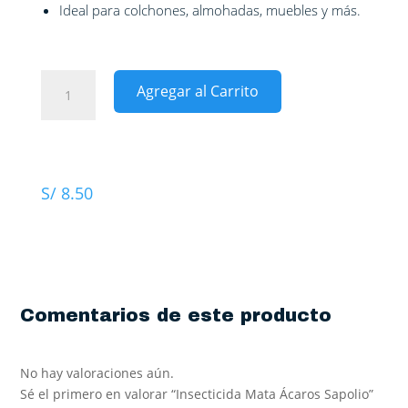
Ideal para colchones, almohadas, muebles y más.
Insecticida
Agregar al Carrito
Mata
Ácaros
Sapolio
cantidad
S/
8.50
Comentarios de este producto
No hay valoraciones aún.
Sé el primero en valorar “Insecticida Mata Ácaros Sapolio”