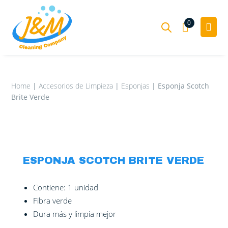
0

Home
|
Accesorios de Limpieza
|
Esponjas
|
Esponja Scotch
Productos
Brite Verde
Nosotros
Implementos de limpieza
Contacto
Accesorios de Limpieza
Escobillas
ESPONJA SCOTCH BRITE VERDE
Papeleras, Tachos y
Jaladores
Paños
Contenedores

Mi cuenta
Escobillones
Esponjas
Contiene: 1 unidad
Químicos de Limpieza
Papelera Vaiven
Fibra verde
Recogedores
Trapeadores
Dura más y limpia mejor
Papelería en General
Tacho con Pedal
Desinfectantes