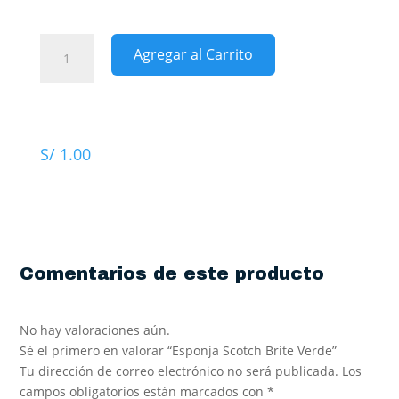
Escobas
Atomizador
Recolector
Ambientadores
Esponja
Bolsas de basura
Agregar al Carrito
Scotch
Contenedor
Alcohol en gel y Jabones
Brite
Hisopos de Baño
Verde
Limpiadores
cantidad
Set de Limpieza
S/
1.00
Comentarios de este producto
No hay valoraciones aún.
Sé el primero en valorar “Esponja Scotch Brite Verde”
Tu dirección de correo electrónico no será publicada.
Los
campos obligatorios están marcados con
*