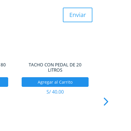
 80
TACHO CON PEDAL DE 20
LITROS
Agregar al Carrito
S/
40.00
TACHO CO
L