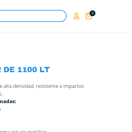
0

DE 1100 LT
de alta densidad, resistente a impactos
s.
madas:
m
goma con eje metálico