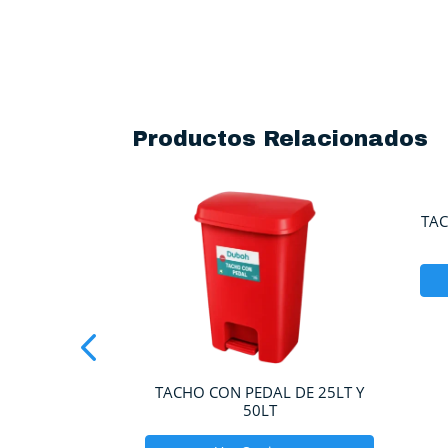
Productos Relacionados
L DE 20LT Y
TAC
T
ones
00
TACHO CON PEDAL DE 25LT Y
50LT