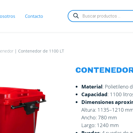
Búsqueda
osotros
Contacto
de
productos
enedor
|
Contenedor de 1100 LT
CONTENEDOR 
Material
: Polietileno 
Capacidad
: 1100 litro
Dimensiones aproxi
Altura: 1135–1210 m
Ancho: 780 mm
Largo: 1240 mm
Ruedas
: 4 ruedas de 