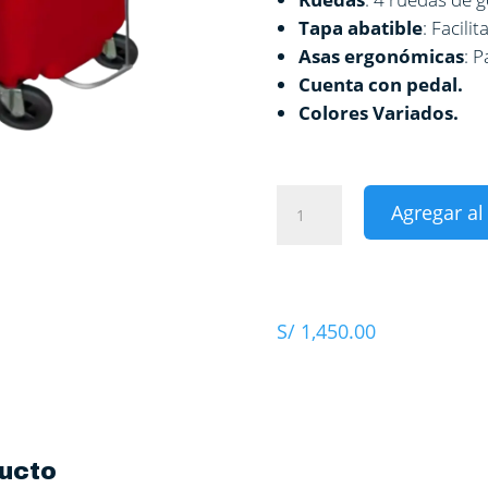
Tapa abatible
: Facili
Asas ergonómicas
: P
Cuenta con pedal.
Colores Variados.
Contenedor
Agregar al
de
1100
LT
cantidad
S/
1,450.00
ucto