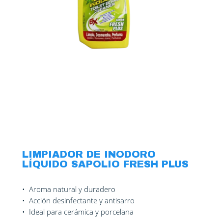
Escobas
Atomizador
Recolector
Ambientadores
Bolsas de basura
Contenedor
Alcohol en gel y Jabones
Hisopos de Baño
Limpiadores
Set de Limpieza
LIMPIADOR DE INODORO
LÍQUIDO SAPOLIO FRESH PLUS
• Aroma natural y duradero
• Acción desinfectante y antisarro
• Ideal para cerámica y porcelana