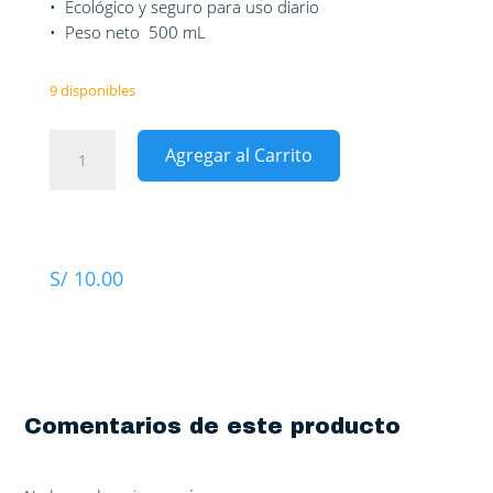
• Ecológico y seguro para uso diario
• Peso neto 500 mL
9 disponibles
Limpiador
Agregar al Carrito
de
Inodoro
Líquido
SAPOLIO
Fresh
S/
10.00
Plus
cantidad
Comentarios de este producto